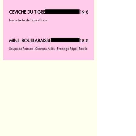
CEVICHE DU TIGRE
19 €
Loup - Leche de Tigre - Coco
MINI - BOUILLABAISSE
18 €
Soupe de Poisson - Croutons Aillés - Fromage Râpé - Rouille