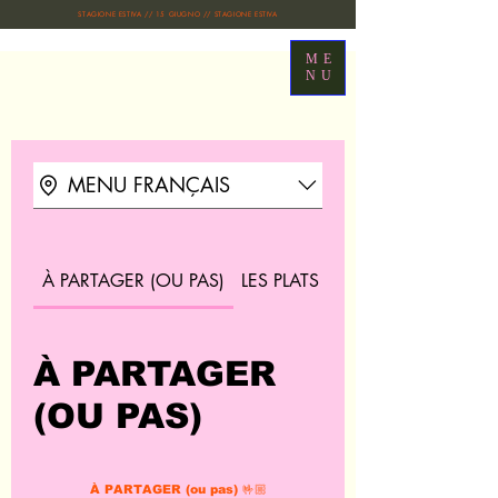
STAGIONE ESTIVA // 15 GIUGNO // STAGIONE ESTIVA
ME
NU
MENU FRANÇAIS
À PARTAGER (OU PAS)
LES PLATS
PIZZAS NAPOLETA
À PARTAGER
(OU PAS)
À PARTAGER (ou pas) 🤟🏼