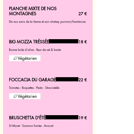
PLANCHE MIXTE DE NOS
MONTAGNES
27 €
De nos amis de la ferme et son chutney poivron/framboise
BIG MOZZA TRÉSSÉE
18 €
Bonne huile d'olive - fleur de sel & basta
Végétarien
FOCCACIA DU GARAGE
22 €
Tomates - Roquettes - Pesto - Straciatella
Végétarien
BRUSCHETTA D'ÉTÉ
19 €
St Moret - Saumon fumée - Avocat